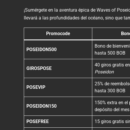
¡Sumérgete en la aventura épica de Waves of Posei
llevará a las profundidades del océano, sino que ta
Promocode
Bon
Bono de bienven
POSEIDON500
hasta 500 BOB
40 giros gratis e
GIROSPOSE
Poseidon
25% de reembols
POSEVIP
hasta 300 BOB
150% extra en el 
POSEIDON150
depósito del mes
POSEFREE
15 giros gratis s