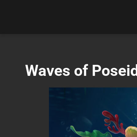
Waves of Posei