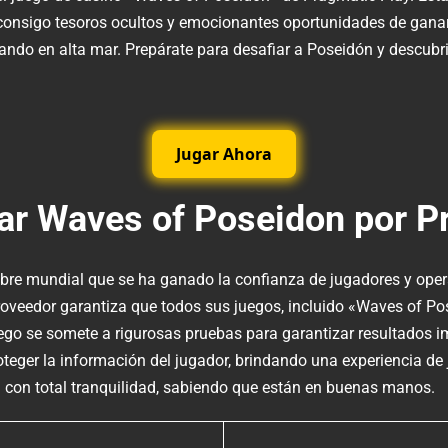
n consigo tesoros ocultos y emocionantes oportunidades de gana
ando en alta mar. Prepárate para desafiar a Poseidón y descubri
Jugar Ahora
iar Waves of Poseidon por P
bre mundial que se ha ganado la confianza de jugadores y oper
proveedor garantiza que todos sus juegos, incluido «Waves of P
 juego se somete a rigurosas pruebas para garantizar resultados 
teger la información del jugador, brindando una experiencia de 
 con total tranquilidad, sabiendo que están en buenas manos.