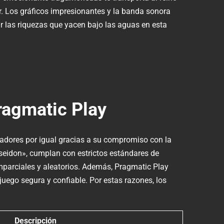
r. Los gráficos impresionantes y la banda sonora
r las riquezas que yacen bajo las aguas en esta
ragmatic Play
adores por igual gracias a su compromiso con la
oseidon», cumplan con estrictos estándares de
imparciales y aleatorios. Además, Pragmatic Play
juego segura y confiable. Por estas razones, los
Descripción