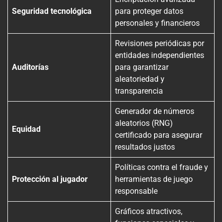
Seguridad tecnológica
para proteger datos
personales y financieros
Revisiones periódicas por
entidades independientes
Auditorías
para garantizar
aleatoriedad y
transparencia
Generador de números
aleatorios (RNG)
Equidad
certificado para asegurar
resultados justos
Políticas contra el fraude y
Protección al jugador
herramientas de juego
responsable
Gráficos atractivos,