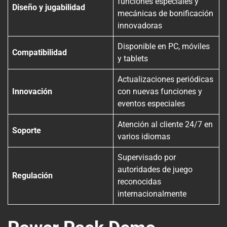
funciones especiales y
Diseño y jugabilidad
mecánicas de bonificación
innovadoras
Disponible en PC, móviles
Compatibilidad
y tablets
Actualizaciones periódicas
Innovación
con nuevas funciones y
eventos especiales
Atención al cliente 24/7 en
Soporte
varios idiomas
Supervisado por
autoridades de juego
Regulación
reconocidas
internacionalmente