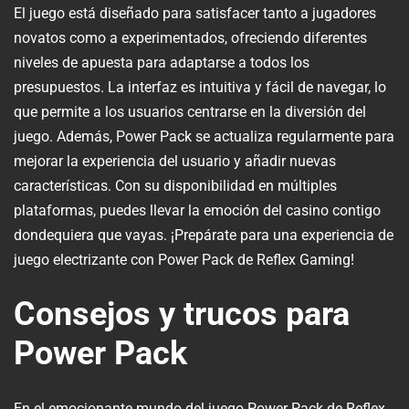
El juego está diseñado para satisfacer tanto a jugadores
novatos como a experimentados, ofreciendo diferentes
niveles de apuesta para adaptarse a todos los
presupuestos. La interfaz es intuitiva y fácil de navegar, lo
que permite a los usuarios centrarse en la diversión del
juego. Además, Power Pack se actualiza regularmente para
mejorar la experiencia del usuario y añadir nuevas
características. Con su disponibilidad en múltiples
plataformas, puedes llevar la emoción del casino contigo
dondequiera que vayas. ¡Prepárate para una experiencia de
juego electrizante con Power Pack de Reflex Gaming!
Consejos y trucos para
Power Pack
En el emocionante mundo del juego Power Pack de Reflex