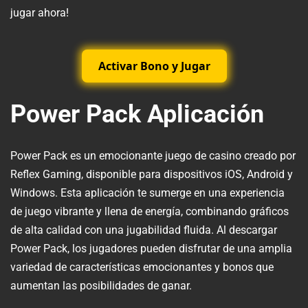
jugar ahora!
Activar Bono y Jugar
Power Pack Aplicación
Power Pack es un emocionante juego de casino creado por
Reflex Gaming, disponible para dispositivos iOS, Android y
Windows. Esta aplicación te sumerge en una experiencia
de juego vibrante y llena de energía, combinando gráficos
de alta calidad con una jugabilidad fluida. Al descargar
Power Pack, los jugadores pueden disfrutar de una amplia
variedad de características emocionantes y bonos que
aumentan las posibilidades de ganar.