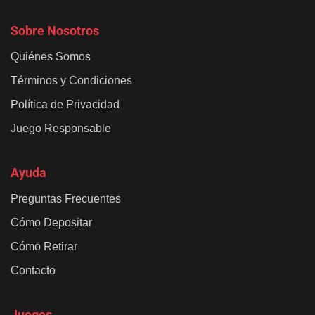
Sobre Nosotros
Quiénes Somos
Términos y Condiciones
Política de Privacidad
Juego Responsable
Ayuda
Preguntas Frecuentes
Cómo Depositar
Cómo Retirar
Contacto
Juegos