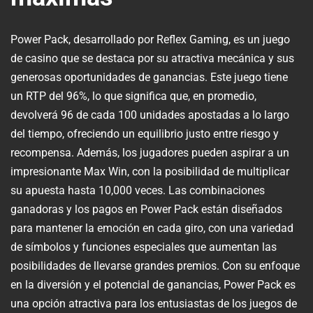
Power Pack, desarrollado por Reflex Gaming, es un juego
de casino que se destaca por su atractiva mecánica y sus
generosas oportunidades de ganancias. Este juego tiene
un RTP del 96%, lo que significa que, en promedio,
devolverá 96 de cada 100 unidades apostadas a lo largo
del tiempo, ofreciendo un equilibrio justo entre riesgo y
recompensa. Además, los jugadores pueden aspirar a un
impresionante Max Win, con la posibilidad de multiplicar
su apuesta hasta 10,000 veces. Las combinaciones
ganadoras y los pagos en Power Pack están diseñados
para mantener la emoción en cada giro, con una variedad
de símbolos y funciones especiales que aumentan las
posibilidades de llevarse grandes premios. Con su enfoque
en la diversión y el potencial de ganancias, Power Pack es
una opción atractiva para los entusiastas de los juegos de