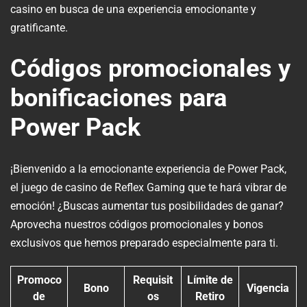
casino en busca de una experiencia emocionante y
gratificante.
Códigos promocionales y
bonificaciones para
Power Pack
¡Bienvenido a la emocionante experiencia de Power Pack,
el juego de casino de Reflex Gaming que te hará vibrar de
emoción! ¿Buscas aumentar tus posibilidades de ganar?
Aprovecha nuestros códigos promocionales y bonos
exclusivos que hemos preparado especialmente para ti.
Promoco
Requisit
Límite de
Bono
Vigencia
de
os
Retiro