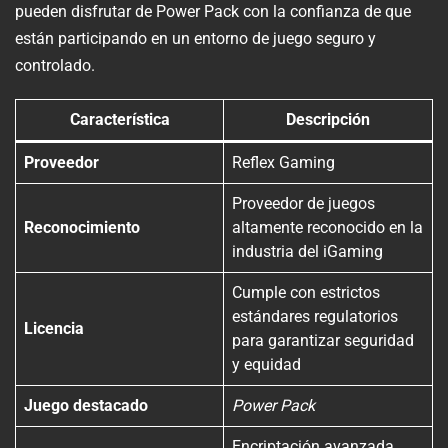
pueden disfrutar de Power Pack con la confianza de que
están participando en un entorno de juego seguro y
controlado.
Característica
Descripción
Proveedor
Reflex Gaming
Proveedor de juegos
Reconocimiento
altamente reconocido en la
industria del iGaming
Cumple con estrictos
estándares regulatorios
Licencia
para garantizar seguridad
y equidad
Juego destacado
Power Pack
Encriptación avanzada