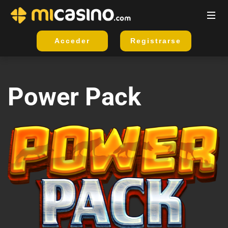
Acceder
Registrarse
Power Pack