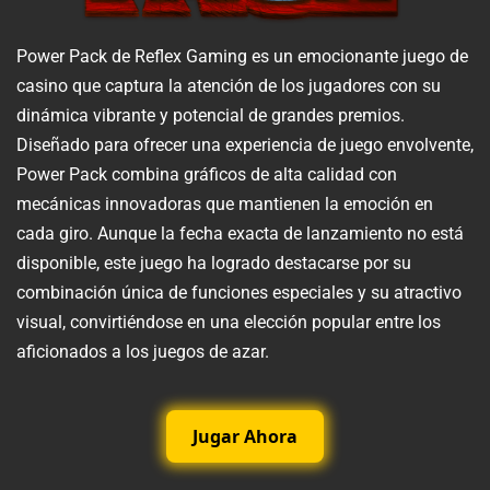
Power Pack de Reflex Gaming es un emocionante juego de
casino que captura la atención de los jugadores con su
dinámica vibrante y potencial de grandes premios.
Diseñado para ofrecer una experiencia de juego envolvente,
Power Pack combina gráficos de alta calidad con
mecánicas innovadoras que mantienen la emoción en
cada giro. Aunque la fecha exacta de lanzamiento no está
disponible, este juego ha logrado destacarse por su
combinación única de funciones especiales y su atractivo
visual, convirtiéndose en una elección popular entre los
aficionados a los juegos de azar.
Jugar Ahora