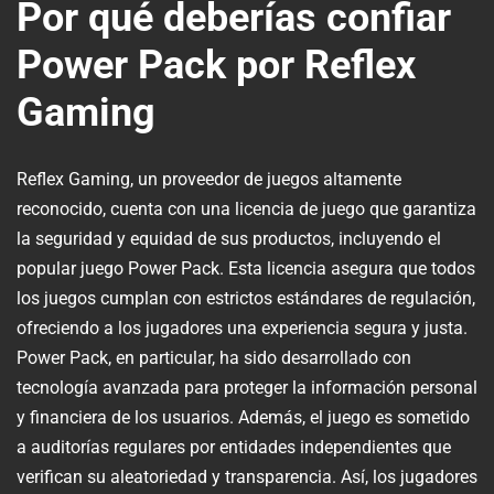
Por qué deberías confiar
Power Pack por Reflex
Gaming
Reflex Gaming, un proveedor de juegos altamente
reconocido, cuenta con una licencia de juego que garantiza
la seguridad y equidad de sus productos, incluyendo el
popular juego Power Pack. Esta licencia asegura que todos
los juegos cumplan con estrictos estándares de regulación,
ofreciendo a los jugadores una experiencia segura y justa.
Power Pack, en particular, ha sido desarrollado con
tecnología avanzada para proteger la información personal
y financiera de los usuarios. Además, el juego es sometido
a auditorías regulares por entidades independientes que
verifican su aleatoriedad y transparencia. Así, los jugadores