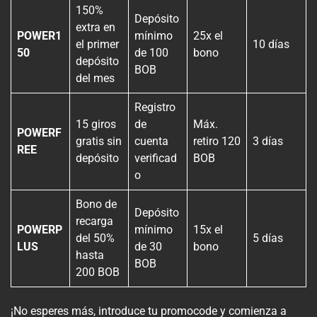
150%
Depósito
extra en
POWER1
mínimo
25x el
el primer
10 días
50
de 100
bono
depósito
BOB
del mes
Registro
15 giros
de
Máx.
POWERF
gratis sin
cuenta
retiro 120
3 días
REE
depósito
verificad
BOB
o
Bono de
Depósito
recarga
POWERP
mínimo
15x el
del 50%
5 días
LUS
de 30
bono
hasta
BOB
200 BOB
¡No esperes más, introduce tu promocode y comienza a